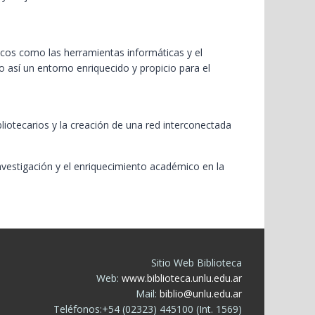
áficos como las herramientas informáticas y el
o así un entorno enriquecido y propicio para el
iotecarios y la creación de una red interconectada
investigación y el enriquecimiento académico en la
Sitio Web Biblioteca
Web:
www.biblioteca.unlu.edu.ar
Mail:
biblio@unlu.edu.ar
Teléfonos:+54 (02323) 445100 (Int. 1569)