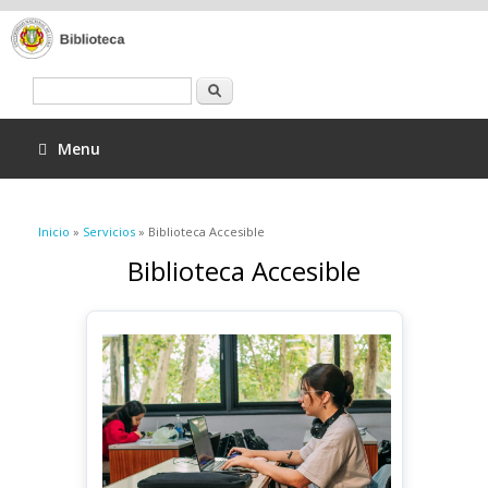
Buscar
Menu
Se encuentra usted aquí
Inicio
»
Servicios
» Biblioteca Accesible
Biblioteca Accesible