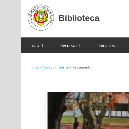
Inicio
Recursos
Servicios
Se encuentra usted aquí
Inicio
»
Archivo Histórico
» Reglamento