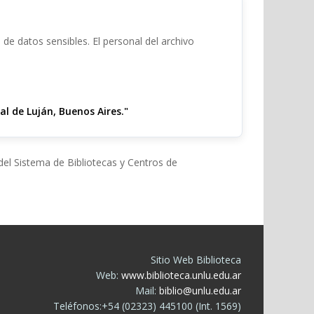
de datos sensibles. El personal del archivo
l de Luján, Buenos Aires."
el Sistema de Bibliotecas y Centros de
Sitio Web Biblioteca
Web:
www.biblioteca.unlu.edu.ar
Mail:
biblio@unlu.edu.ar
Teléfonos:+54 (02323) 445100 (Int. 1569)